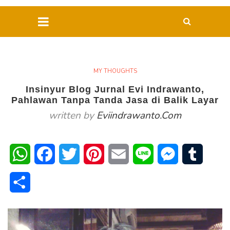
MY THOUGHTS
Insinyur Blog Jurnal Evi Indrawanto,
Pahlawan Tanpa Tanda Jasa di Balik Layar
written by
Eviindrawanto.com
WhatsApp
Facebook
Twitter
Pinterest
Email
Line
Messenger
Tumblr
Share