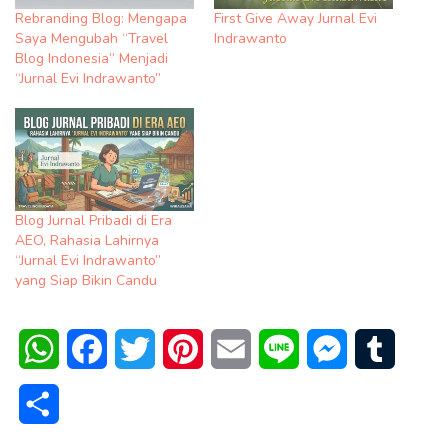
Rebranding Blog: Mengapa
First Give Away Jurnal Evi
Saya Mengubah “Travel
Indrawanto
Blog Indonesia” Menjadi
“Jurnal Evi Indrawanto”
Blog Jurnal Pribadi di Era
AEO, Rahasia Lahirnya
“Jurnal Evi Indrawanto”
yang Siap Bikin Candu
WhatsApp
Facebook
Twitter
Pinterest
Email
Line
Messenger
Tumblr
Share