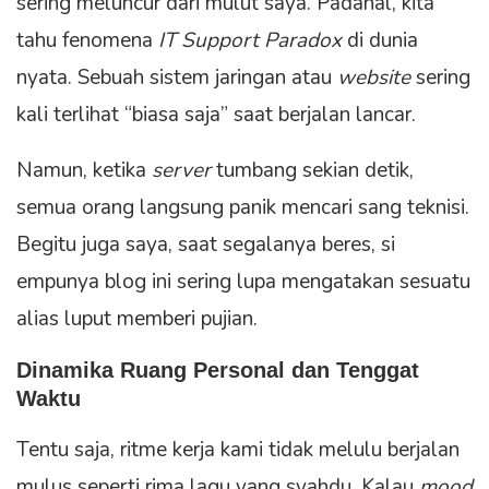
sering meluncur dari mulut saya. Padahal, kita
tahu fenomena
IT Support Paradox
di dunia
nyata. Sebuah sistem jaringan atau
website
sering
kali terlihat “biasa saja” saat berjalan lancar.
Namun, ketika
server
tumbang sekian detik,
semua orang langsung panik mencari sang teknisi.
Begitu juga saya, saat segalanya beres, si
empunya blog ini sering lupa mengatakan sesuatu
alias luput memberi pujian.
Dinamika Ruang Personal dan Tenggat
Waktu
Tentu saja, ritme kerja kami tidak melulu berjalan
mulus seperti rima lagu yang syahdu. Kalau
mood