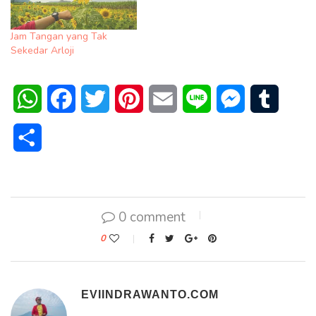
Jam Tangan yang Tak
Sekedar Arloji
WhatsApp
Facebook
Twitter
Pinterest
Email
Line
Messenger
Tumblr
Share
0 comment
0
EVIINDRAWANTO.COM