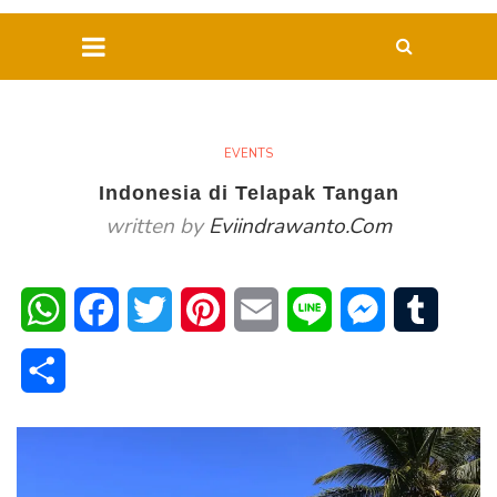
EVENTS
Indonesia di Telapak Tangan
written by
Eviindrawanto.com
WhatsApp
Facebook
Twitter
Pinterest
Email
Line
Messenger
Tumblr
Share