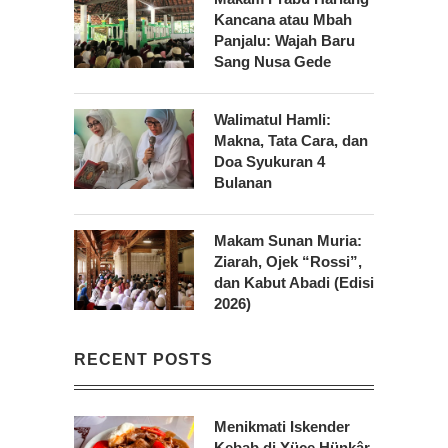
Kancana atau Mbah
Panjalu: Wajah Baru
Sang Nusa Gede
Walimatul Hamli:
Makna, Tata Cara, dan
Doa Syukuran 4
Bulanan
Makam Sunan Muria:
Ziarah, Ojek “Rossi”,
dan Kabut Abadi (Edisi
2026)
RECENT POSTS
Menikmati Iskender
Kebab di Yüce Hünkâr,