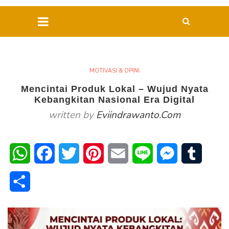
MOTIVASI & OPINI
Mencintai Produk Lokal – Wujud Nyata
Kebangkitan Nasional Era Digital
written by
Eviindrawanto.com
WhatsApp
Facebook
Twitter
Pinterest
Email
Line
Messenger
Tumblr
Share