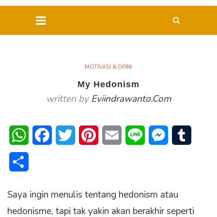
MOTIVASI & OPINI
My Hedonism
written by
Eviindrawanto.com
WhatsApp
Facebook
Twitter
Pinterest
Email
Line
Messenger
Tumblr
Share
Saya ingin menulis tentang hedonism atau
hedonisme, tapi tak yakin akan berakhir seperti