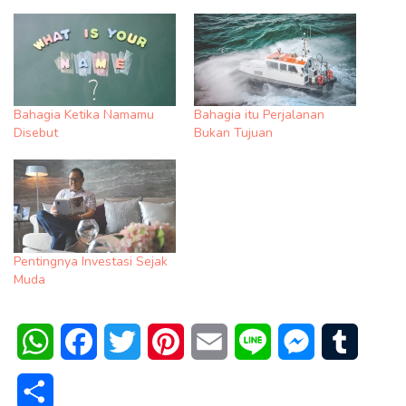
Bahagia Ketika Namamu
Bahagia itu Perjalanan
Disebut
Bukan Tujuan
Pentingnya Investasi Sejak
Muda
WhatsApp
Facebook
Twitter
Pinterest
Email
Line
Messenger
Tumblr
Share