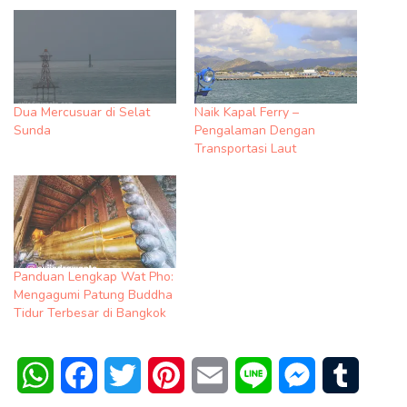
Dua Mercusuar di Selat
Naik Kapal Ferry –
Sunda
Pengalaman Dengan
Transportasi Laut
Panduan Lengkap Wat Pho:
Mengagumi Patung Buddha
Tidur Terbesar di Bangkok
WhatsApp
Facebook
Twitter
Pinterest
Email
Line
Messenger
Tumblr