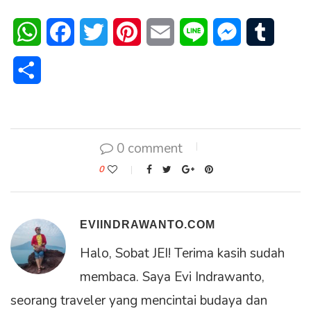
WhatsApp
Facebook
Twitter
Pinterest
Email
Line
Messenger
Tumblr
Share
0 comment
0
EVIINDRAWANTO.COM
Halo, Sobat JEI! Terima kasih sudah
membaca. Saya Evi Indrawanto,
seorang traveler yang mencintai budaya dan