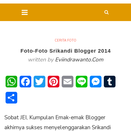
CERITA FOTO
Foto-Foto Srikandi Blogger 2014
written by
Eviindrawanto.com
WhatsApp
Facebook
Twitter
Pinterest
Email
Line
Messenger
Tumblr
Share
Sobat JEI, Kumpulan Emak-emak Blogger
akhirnya sukses menyelenggarakan Srikandi