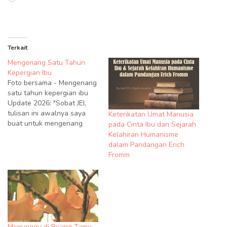
Terkait
Mengenang Satu Tahun
Kepergian Ibu
Foto bersama - Mengenang
satu tahun kepergian ibu
Update 2026: "Sobat JEI,
tulisan ini awalnya saya
Keterikatan Umat Manusia
buat untuk mengenang
pada Cinta Ibu dan Sejarah
satu tahun berpulangnya
Kelahiran Humanisme
Ibu tercinta pada 10 Mei
dalam Pandangan Erich
2013 silam. Tak terasa
Fromm
waktu bergulir begitu
cepat, dan kini di tahun
2026, sudah genap 13
tahun beliau meninggalkan
kami. Meski belasan tahun…
Menunggu di Ruang Tamu