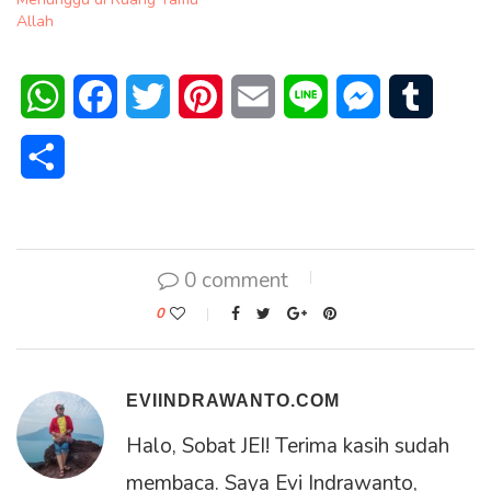
Allah
WhatsApp
Facebook
Twitter
Pinterest
Email
Line
Messenger
Tumblr
Share
0 comment
0
EVIINDRAWANTO.COM
Halo, Sobat JEI! Terima kasih sudah
membaca. Saya Evi Indrawanto,