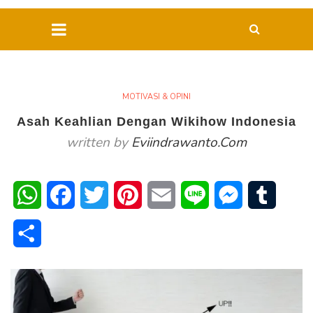
MOTIVASI & OPINI
Asah Keahlian Dengan Wikihow Indonesia
written by
Eviindrawanto.com
WhatsApp
Facebook
Twitter
Pinterest
Email
Line
Messenger
Tumblr
Share