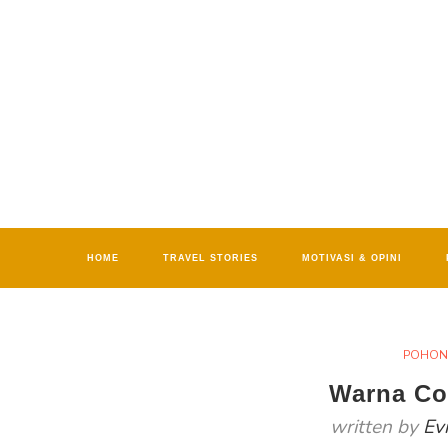
HOME
TRAVEL STORIES
MOTIVASI & OPINI
POHON
Warna Co
written by
Ev