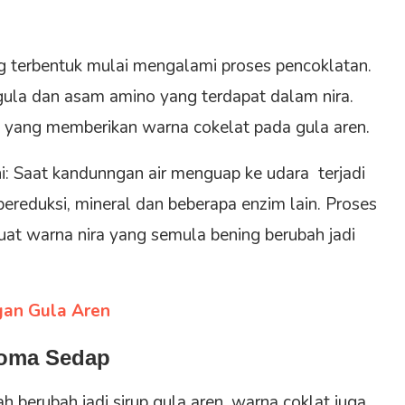
g terbentuk mulai mengalami proses pencoklatan.
ra gula dan asam amino yang terdapat dalam nira.
 yang memberikan warna cokelat pada gula aren.
ini: Saat kandunngan air menguap ke udara terjadi
 pereduksi, mineral dan beberapa enzim lain. Proses
uat warna nira yang semula bening berubah jadi
gan Gula Aren
roma Sedap
 berubah jadi sirup gula aren, warna coklat juga