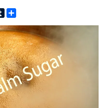
senger
Tumblr
Share