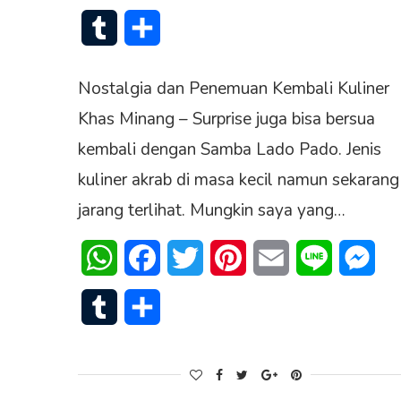
Tumblr
Share
Nostalgia dan Penemuan Kembali Kuliner
Khas Minang – Surprise juga bisa bersua
kembali dengan Samba Lado Pado. Jenis
kuliner akrab di masa kecil namun sekarang
jarang terlihat. Mungkin saya yang…
WhatsApp
Facebook
Twitter
Pinterest
Email
Line
Mes
Tumblr
Share