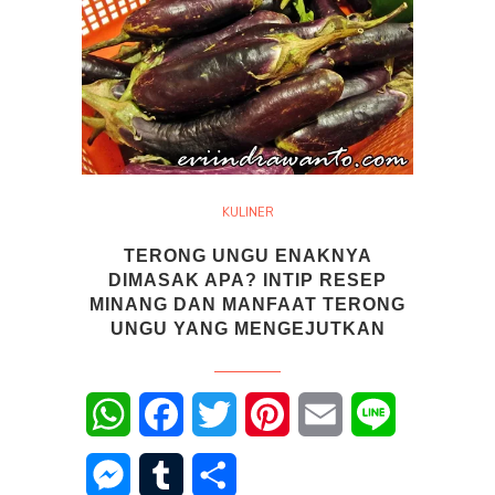
KULINER
TERONG UNGU ENAKNYA
DIMASAK APA? INTIP RESEP
MINANG DAN MANFAAT TERONG
UNGU YANG MENGEJUTKAN
WhatsApp
Facebook
Twitter
Pinterest
Email
Line
Messenger
Tumblr
Share