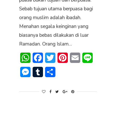
puasa bukan tujuan dari berpuasa.
Sebab tujuan utama berpuasa bagi
orang muslim adalah ibadah.
Menahan segala keinginan yang
biasanya bebas dilakukan di luar
Ramadan. Orang Islam…
WhatsApp
Facebook
Twitter
Pinterest
Email
Line
Messenger
Tumblr
Share