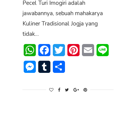
Pecel Turi Imogiri adalah
jawabannya, sebuah mahakarya
Kuliner Tradisional Jogja yang
tidak…
WhatsApp
Facebook
Twitter
Pinterest
Email
Line
Messenger
Tumblr
Share