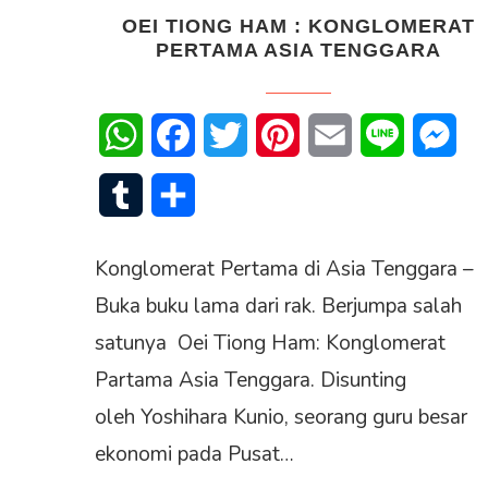
OEI TIONG HAM : KONGLOMERAT
PERTAMA ASIA TENGGARA
WhatsApp
Facebook
Twitter
Pinterest
Email
Line
Mes
Tumblr
Share
Konglomerat Pertama di Asia Tenggara –
Buka buku lama dari rak. Berjumpa salah
satunya Oei Tiong Ham: Konglomerat
Partama Asia Tenggara. Disunting
oleh Yoshihara Kunio, seorang guru besar
ekonomi pada Pusat…