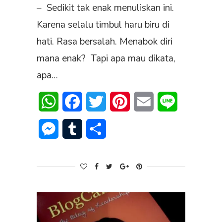
– Sedikit tak enak menuliskan ini.
Karena selalu timbul haru biru di
hati. Rasa bersalah. Menabok diri
mana enak? Tapi apa mau dikata,
apa…
WhatsApp
Facebook
Twitter
Pinterest
Email
Line
Messenger
Tumblr
Share