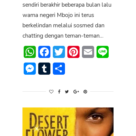
sendiri berakhir beberapa bulan lalu
warna negeri Mbojo ini terus
berkelindan melalui sosmed dan
chatting dengan teman-teman…
WhatsApp
Facebook
Twitter
Pinterest
Email
Line
Messenger
Tumblr
Share