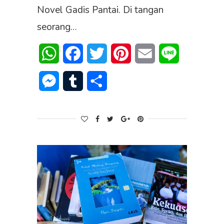
Novel Gadis Pantai. Di tangan
seorang…
WhatsApp
Facebook
Twitter
Pinterest
Email
Line
Messenger
Tumblr
Share