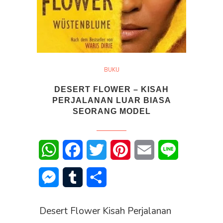
BUKU
DESERT FLOWER – KISAH
PERJALANAN LUAR BIASA
SEORANG MODEL
WhatsApp
Facebook
Twitter
Pinterest
Email
Line
Messenger
Tumblr
Share
Desert Flower Kisah Perjalanan