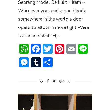
Seorang Model Berkulit Hitam ~
Whenever you read a good book,
somewhere in the world a door
opens to allow in more light –Vera
Nazarian Sobat JEI,…
WhatsApp
Facebook
Twitter
Pinterest
Email
Line
Messenger
Tumblr
Share