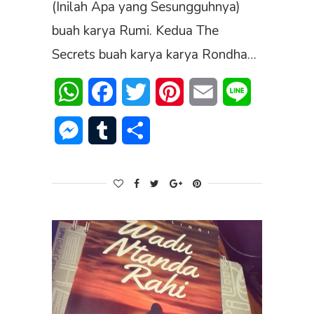
(Inilah Apa yang Sesungguhnya)
buah karya Rumi. Kedua The
Secrets buah karya karya Rondha…
WhatsApp
Facebook
Twitter
Pinterest
Email
Line
Messenger
Tumblr
Share