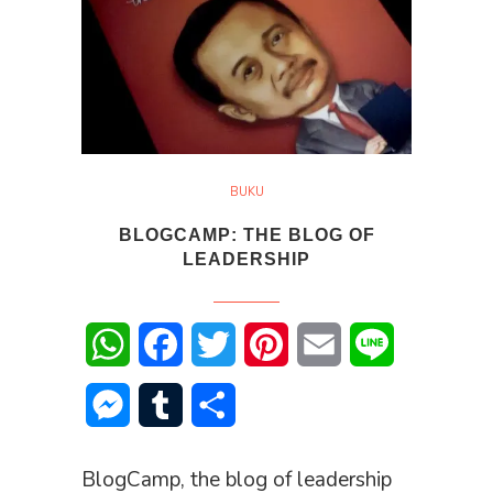
BUKU
BLOGCAMP: THE BLOG OF
LEADERSHIP
WhatsApp
Facebook
Twitter
Pinterest
Email
Line
Messenger
Tumblr
Share
BlogCamp, the blog of leadership