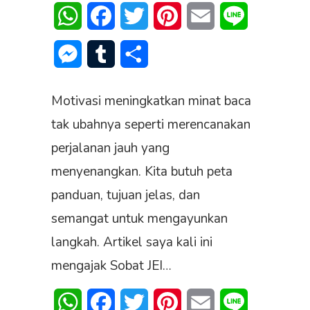
WhatsApp
Facebook
Twitter
Pinterest
Email
Line
Messenger
Tumblr
Share
Motivasi meningkatkan minat baca
tak ubahnya seperti merencanakan
perjalanan jauh yang
menyenangkan. Kita butuh peta
panduan, tujuan jelas, dan
semangat untuk mengayunkan
langkah. Artikel saya kali ini
mengajak Sobat JEI…
WhatsApp
Facebook
Twitter
Pinterest
Email
Line