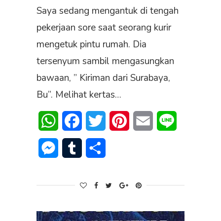
Saya sedang mengantuk di tengah
pekerjaan sore saat seorang kurir
mengetuk pintu rumah. Dia
tersenyum sambil mengasungkan
bawaan, ” Kiriman dari Surabaya,
Bu”. Melihat kertas…
WhatsApp
Facebook
Twitter
Pinterest
Email
Line
Messenger
Tumblr
Share