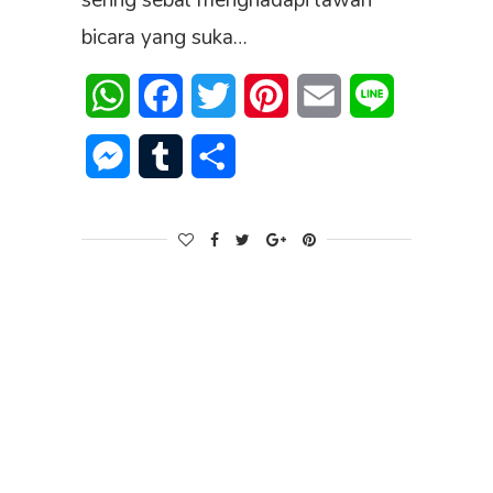
sering sebal menghadapi lawan
bicara yang suka…
WhatsApp
Facebook
Twitter
Pinterest
Email
Line
Messenger
Tumblr
Share