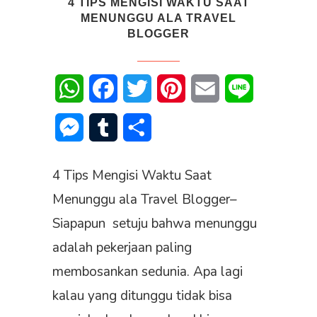
4 TIPS MENGISI WAKTU SAAT
MENUNGGU ALA TRAVEL
BLOGGER
WhatsApp
Facebook
Twitter
Pinterest
Email
Line
Messenger
Tumblr
Share
4 Tips Mengisi Waktu Saat
Menunggu ala Travel Blogger–
Siapapun setuju bahwa menunggu
adalah pekerjaan paling
membosankan sedunia. Apa lagi
kalau yang ditunggu tidak bisa