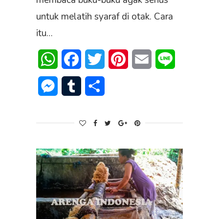
membaca buku-buku agak serius
untuk melatih syaraf di otak. Cara
itu…
WhatsApp
Facebook
Twitter
Pinterest
Email
Line
Messenger
Tumblr
Share