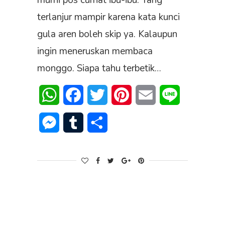
murni pos curhat ibu-ibu. Yang
terlanjur mampir karena kata kunci
gula aren boleh skip ya. Kalaupun
ingin meneruskan membaca
monggo. Siapa tahu terbetik…
WhatsApp
Facebook
Twitter
Pinterest
Email
Line
Messenger
Tumblr
Share