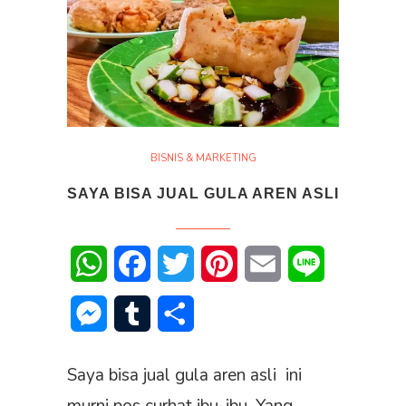
BISNIS & MARKETING
SAYA BISA JUAL GULA AREN ASLI
WhatsApp
Facebook
Twitter
Pinterest
Email
Line
Messenger
Tumblr
Share
Saya bisa jual gula aren asli ini