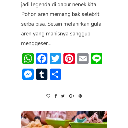
jadi legenda di dapur nenek kita.
Pohon aren memang bak selebriti
serba bisa. Selain melahirkan gula
aren yang manisnya sanggup
menggeser…
WhatsApp
Facebook
Twitter
Pinterest
Email
Line
Messenger
Tumblr
Share