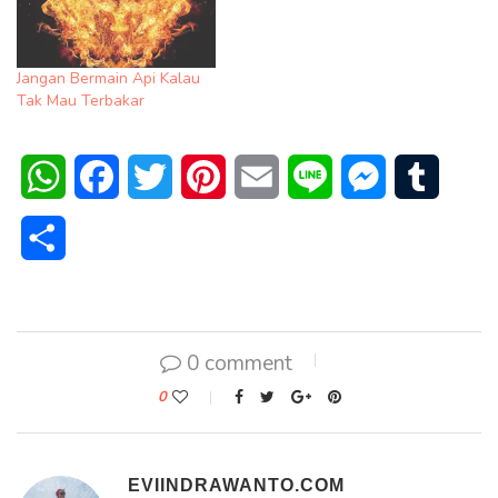
Jangan Bermain Api Kalau
Tak Mau Terbakar
WhatsApp
Facebook
Twitter
Pinterest
Email
Line
Messenger
Tumblr
Share
0 comment
0
EVIINDRAWANTO.COM