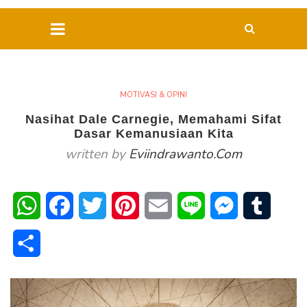
MOTIVASI & OPINI
Nasihat Dale Carnegie, Memahami Sifat
Dasar Kemanusiaan Kita
written by
Eviindrawanto.com
WhatsApp
Facebook
Twitter
Pinterest
Email
Line
Messenger
Tumblr
Share