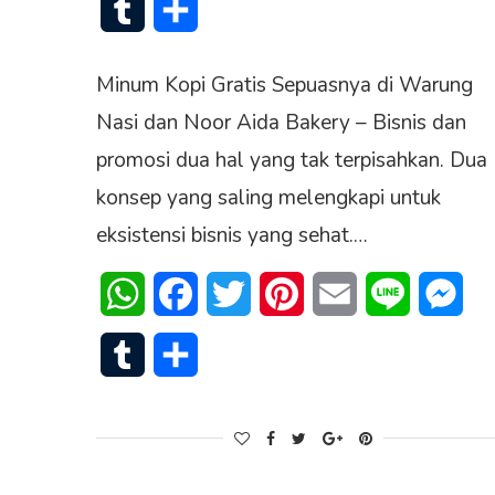
Tumblr
Share
Minum Kopi Gratis Sepuasnya di Warung
Nasi dan Noor Aida Bakery – Bisnis dan
promosi dua hal yang tak terpisahkan. Dua
konsep yang saling melengkapi untuk
eksistensi bisnis yang sehat.…
WhatsApp
Facebook
Twitter
Pinterest
Email
Line
Mes
Tumblr
Share