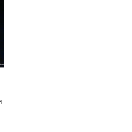
I
senger