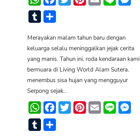
Tumblr
Share
Merayakan malam tahun baru dengan
keluarga selalu meninggalkan jejak cerita
yang manis. Tahun ini, roda kendaraan kami
bermuara di Living World Alam Sutera,
menembus sisa hujan yang mengguyur
Serpong sejak…
WhatsApp
Facebook
Twitter
Pinterest
Email
Line
Mes
Tumblr
Share