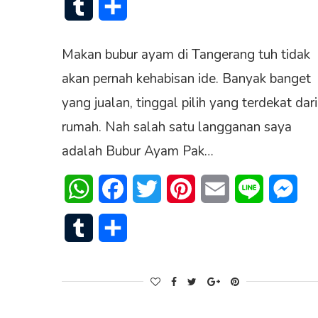
Tumblr
Share
Makan bubur ayam di Tangerang tuh tidak
akan pernah kehabisan ide. Banyak banget
yang jualan, tinggal pilih yang terdekat dari
rumah. Nah salah satu langganan saya
adalah Bubur Ayam Pak…
WhatsApp
Facebook
Twitter
Pinterest
Email
Line
Mes
Tumblr
Share