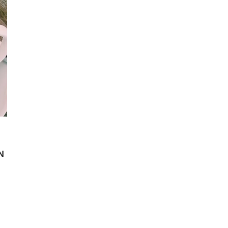
N
senger