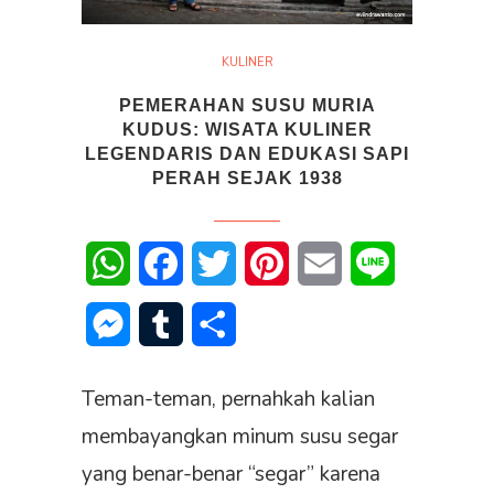
KULINER
PEMERAHAN SUSU MURIA
KUDUS: WISATA KULINER
LEGENDARIS DAN EDUKASI SAPI
PERAH SEJAK 1938
WhatsApp
Facebook
Twitter
Pinterest
Email
Line
Messenger
Tumblr
Share
Teman-teman, pernahkah kalian
membayangkan minum susu segar
yang benar-benar “segar” karena