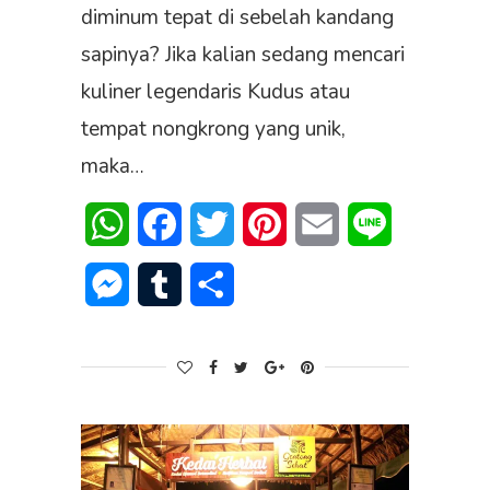
diminum tepat di sebelah kandang
sapinya? Jika kalian sedang mencari
kuliner legendaris Kudus atau
tempat nongkrong yang unik,
maka…
WhatsApp
Facebook
Twitter
Pinterest
Email
Line
Messenger
Tumblr
Share