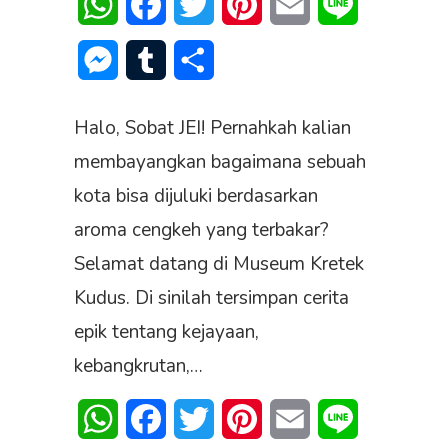
WhatsApp
Facebook
Twitter
Pinterest
Email
Line
Messenger
Tumblr
Share
Halo, Sobat JEI! Pernahkah kalian
membayangkan bagaimana sebuah
kota bisa dijuluki berdasarkan
aroma cengkeh yang terbakar?
Selamat datang di Museum Kretek
Kudus. Di sinilah tersimpan cerita
epik tentang kejayaan,
kebangkrutan,…
WhatsApp
Facebook
Twitter
Pinterest
Email
Line