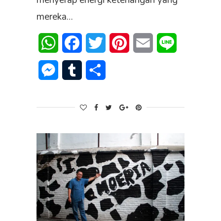
menyerap energi ketenangan yang
mereka…
WhatsApp
Facebook
Twitter
Pinterest
Email
Line
Messenger
Tumblr
Share