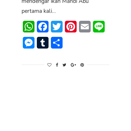
mendengar Ikan Mandi Abu
pertama kali…
WhatsApp
Facebook
Twitter
Pinterest
Email
Line
Messenger
Tumblr
Share