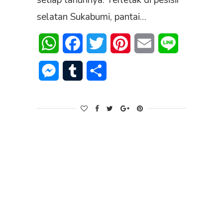
setiap tahunnya. Terletak di pesisir
selatan Sukabumi, pantai…
WhatsApp
Facebook
Twitter
Pinterest
Email
Line
Messenger
Tumblr
Share