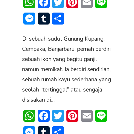
WhatsApp
Facebook
Twitter
Pinterest
Email
Line
Messenger
Tumblr
Share
Di sebuah sudut Gunung Kupang,
Cempaka, Banjarbaru, pernah berdiri
sebuah ikon yang begitu ganjil
namun memikat. Ia berdiri sendirian,
sebuah rumah kayu sederhana yang
seolah “tertinggal” atau sengaja
disisakan di…
WhatsApp
Facebook
Twitter
Pinterest
Email
Line
Messenger
Tumblr
Share