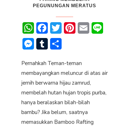
PEGUNUNGAN MERATUS
WhatsApp
Facebook
Twitter
Pinterest
Email
Line
Messenger
Tumblr
Share
Pernahkah Teman-teman
membayangkan meluncur di atas air
jernih berwarna hijau zamrud,
membelah hutan hujan tropis purba,
hanya beralaskan bilah-bilah
bambu? Jika belum, saatnya
memasukkan Bamboo Rafting