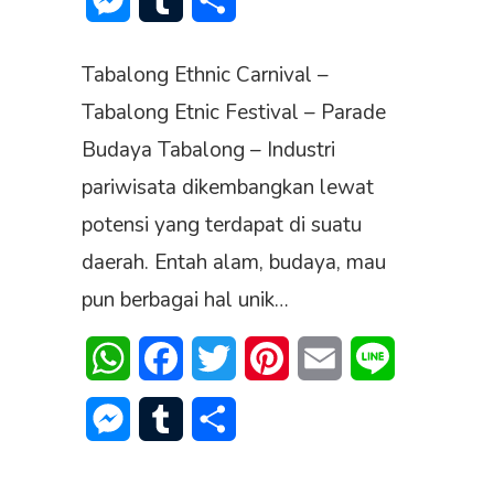
Messenger
Tumblr
Share
Tabalong Ethnic Carnival –
Tabalong Etnic Festival – Parade
Budaya Tabalong – Industri
pariwisata dikembangkan lewat
potensi yang terdapat di suatu
daerah. Entah alam, budaya, mau
pun berbagai hal unik…
WhatsApp
Facebook
Twitter
Pinterest
Email
Line
Messenger
Tumblr
Share