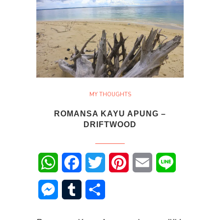
MY THOUGHTS
ROMANSA KAYU APUNG –
DRIFTWOOD
WhatsApp
Facebook
Twitter
Pinterest
Email
Line
Messenger
Tumblr
Share