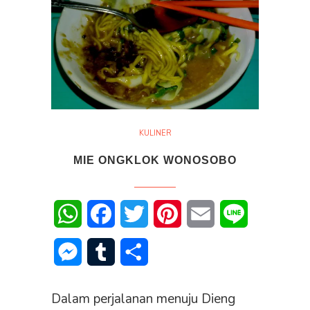
KULINER
MIE ONGKLOK WONOSOBO
WhatsApp
Facebook
Twitter
Pinterest
Email
Line
Messenger
Tumblr
Share
Dalam perjalanan menuju Dieng