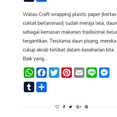
Walau Craft wrapping plastic paper (kertas
coklat berlaminasi) sudah meraja lela, daun
sebagai kemasan makanan tradisional bel
tergantikan. Terutama daun pisang, mereka
cukup akrab terlibat dalam keseharian kita.
Baik yang…
WhatsApp
Facebook
Twitter
Pinterest
Email
Line
Mes
Tumblr
Share