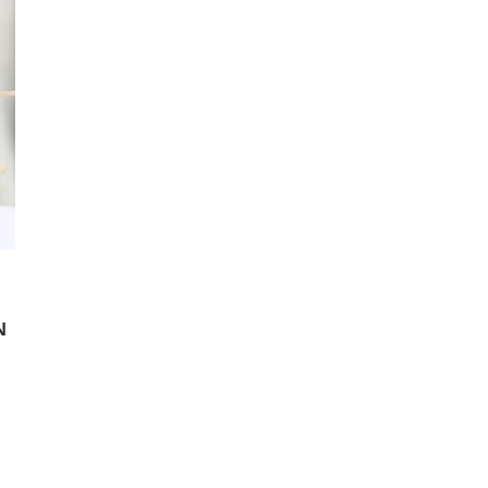
N
senger