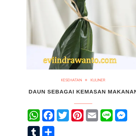
KESEHATAN
KULINER
DAUN SEBAGAI KEMASAN MAKANA
WhatsApp
Facebook
Twitter
Pinterest
Email
Line
Mes
Tumblr
Share