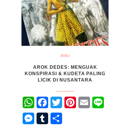
BUKU
AROK DEDES: MENGUAK
KONSPIRASI & KUDETA PALING
LICIK DI NUSANTARA
WhatsApp
Facebook
Twitter
Pinterest
Email
Line
Messenger
Tumblr
Share