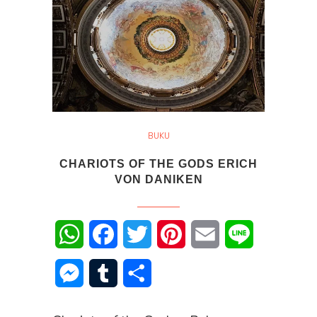
BUKU
CHARIOTS OF THE GODS ERICH
VON DANIKEN
WhatsApp
Facebook
Twitter
Pinterest
Email
Line
Messenger
Tumblr
Share