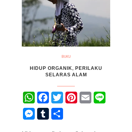
BUKU
HIDUP ORGANIK, PERILAKU
SELARAS ALAM
WhatsApp
Facebook
Twitter
Pinterest
Email
Line
Messenger
Tumblr
Share