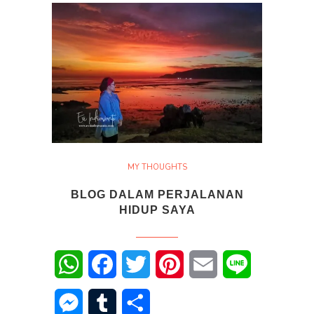
MY THOUGHTS
BLOG DALAM PERJALANAN
HIDUP SAYA
WhatsApp
Facebook
Twitter
Pinterest
Email
Line
Messenger
Tumblr
Share