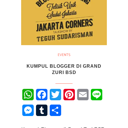
EVENTS
KUMPUL BLOGGER DI GRAND
ZURI BSD
WhatsApp
Facebook
Twitter
Pinterest
Email
Line
Messenger
Tumblr
Share