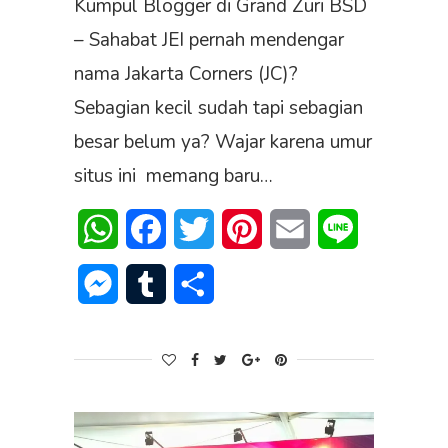
Kumpul Blogger di Grand Zuri BSD
– Sahabat JEI pernah mendengar
nama Jakarta Corners (JC)?
Sebagian kecil sudah tapi sebagian
besar belum ya? Wajar karena umur
situs ini memang baru…
WhatsApp
Facebook
Twitter
Pinterest
Email
Line
Messenger
Tumblr
Share