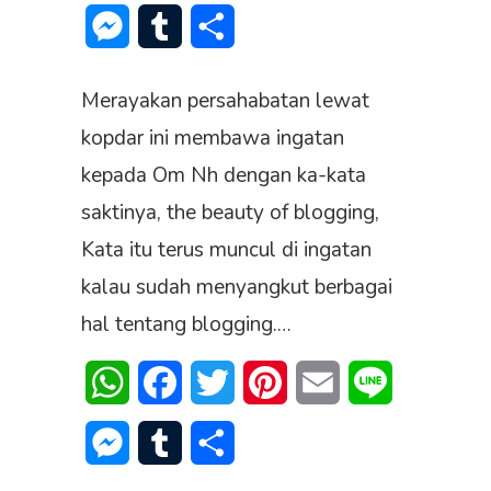
Messenger
Tumblr
Share
Merayakan persahabatan lewat
kopdar ini membawa ingatan
kepada Om Nh dengan ka-kata
saktinya, the beauty of blogging,
Kata itu terus muncul di ingatan
kalau sudah menyangkut berbagai
hal tentang blogging.…
WhatsApp
Facebook
Twitter
Pinterest
Email
Line
Messenger
Tumblr
Share