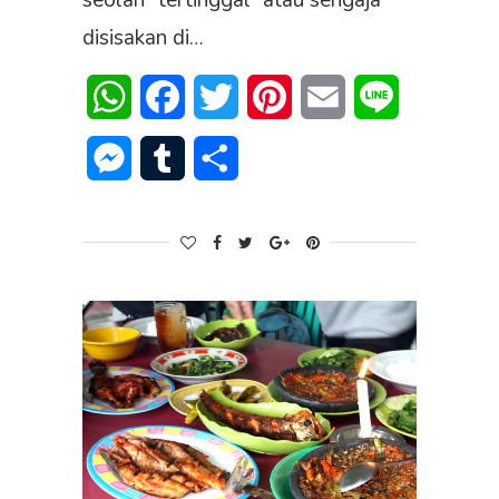
seolah “tertinggal” atau sengaja
disisakan di…
WhatsApp
Facebook
Twitter
Pinterest
Email
Line
Messenger
Tumblr
Share