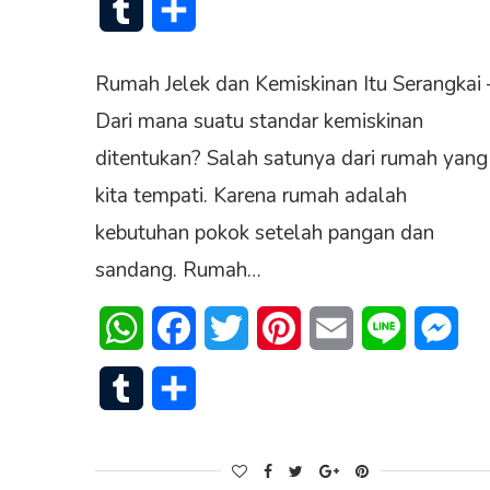
Tumblr
Share
Rumah Jelek dan Kemiskinan Itu Serangkai 
Dari mana suatu standar kemiskinan
ditentukan? Salah satunya dari rumah yang
kita tempati. Karena rumah adalah
kebutuhan pokok setelah pangan dan
sandang. Rumah…
WhatsApp
Facebook
Twitter
Pinterest
Email
Line
Mes
Tumblr
Share