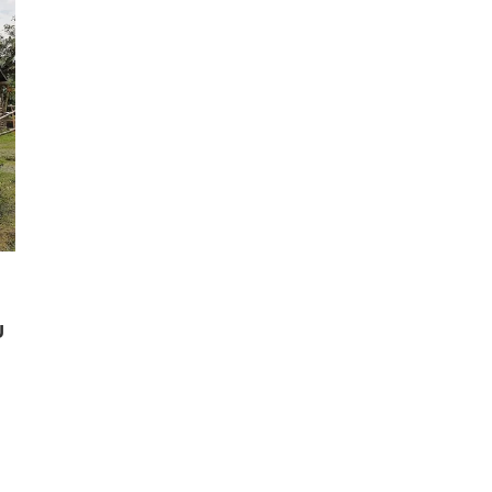
U
senger