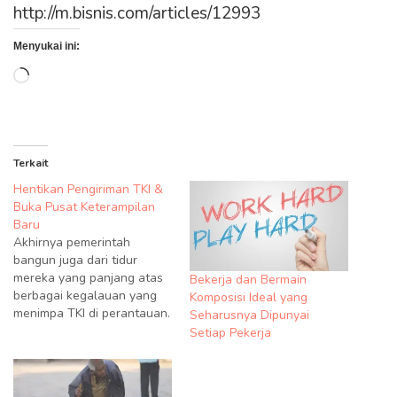
http://m.bisnis.com/articles/12993
Menyukai ini:
Memuat...
Terkait
Hentikan Pengiriman TKI &
Buka Pusat Keterampilan
Baru
Akhirnya pemerintah
bangun juga dari tidur
mereka yang panjang atas
Bekerja dan Bermain
berbagai kegalauan yang
Komposisi Ideal yang
menimpa TKI di perantauan.
Seharusnya Dipunyai
Walau harus memakan
Setiap Pekerja
leher terlebih dahulu
dengan dipancungnya leher
Ruyati di Arab Saudi,