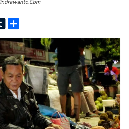
iindrawanto.com
senger
Tumblr
Share