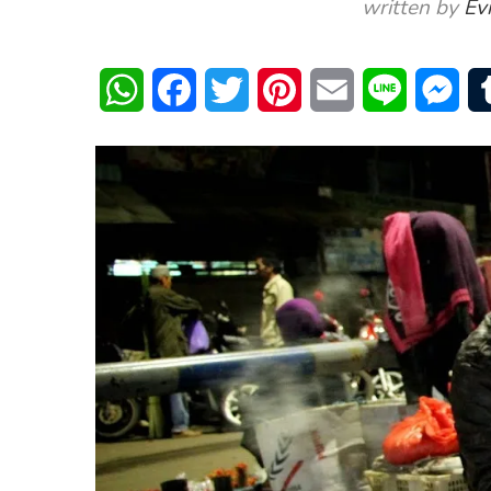
written by
Ev
WhatsApp
Facebook
Twitter
Pinterest
Email
Line
Mes