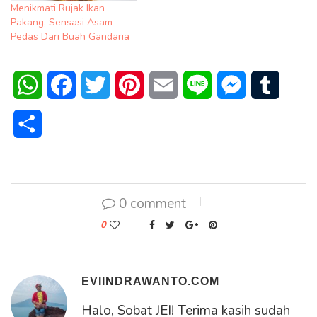
Menikmati Rujak Ikan
Pakang, Sensasi Asam
Pedas Dari Buah Gandaria
WhatsApp
Facebook
Twitter
Pinterest
Email
Line
Messenger
Tumblr
Share
0 comment
0
EVIINDRAWANTO.COM
Halo, Sobat JEI! Terima kasih sudah