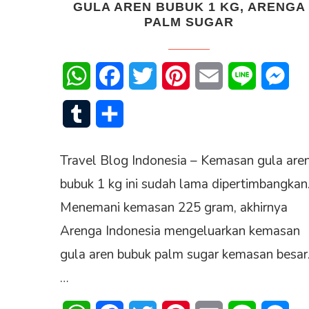
GULA AREN BUBUK 1 KG, ARENGA
PALM SUGAR
WhatsApp
Facebook
Twitter
Pinterest
Email
Line
Mes
Tumblr
Share
Travel Blog Indonesia – Kemasan gula are
bubuk 1 kg ini sudah lama dipertimbangkan
Menemani kemasan 225 gram, akhirnya
Arenga Indonesia mengeluarkan kemasan
gula aren bubuk palm sugar kemasan besar
…