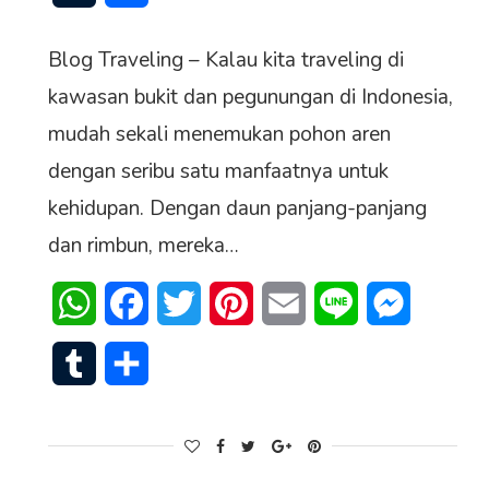
Blog Traveling – Kalau kita traveling di
kawasan bukit dan pegunungan di Indonesia,
mudah sekali menemukan pohon aren
dengan seribu satu manfaatnya untuk
l
kehidupan. Dengan daun panjang-panjang
dan rimbun, mereka…
WhatsApp
Facebook
Twitter
Pinterest
Email
Line
Messenge
Tumblr
Share
senger