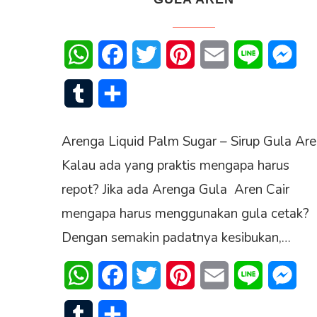
WhatsApp
Facebook
Twitter
Pinterest
Email
Line
Mes
Tumblr
Share
Arenga Liquid Palm Sugar – Sirup Gula Are
Kalau ada yang praktis mengapa harus
repot? Jika ada Arenga Gula Aren Cair
mengapa harus menggunakan gula cetak?
Dengan semakin padatnya kesibukan,…
WhatsApp
Facebook
Twitter
Pinterest
Email
Line
Mes
Tumblr
Share