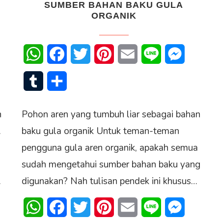
SUMBER BAHAN BAKU GULA
ORGANIK
senger
WhatsApp
Facebook
Twitter
Pinterest
Email
Line
Messenge
Tumblr
Share
n
Pohon aren yang tumbuh liar sebagai bahan
.
baku gula organik Untuk teman-teman
pengguna gula aren organik, apakah semua
sudah mengetahui sumber bahan baku yang
.
digunakan? Nah tulisan pendek ini khusus…
WhatsApp
Facebook
Twitter
Pinterest
Email
Line
Messenge