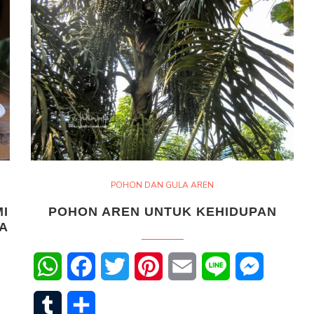
POHON DAN GULA AREN
I
POHON AREN UNTUK KEHIDUPAN
LA
WhatsApp
Facebook
Twitter
Pinterest
Email
Line
Messenge
senger
Tumblr
Share