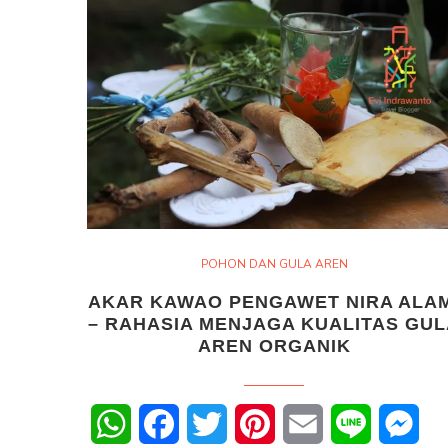
POHON DAN GULA AREN
AKAR KAWAO PENGAWET NIRA ALAM
– RAHASIA MENJAGA KUALITAS GU
AREN ORGANIK
WhatsApp
Facebook
Twitter
Pinterest
Email
Line
Mes