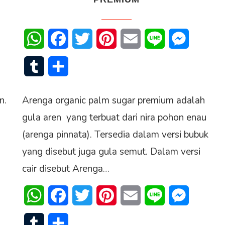
senger
WhatsApp
Facebook
Twitter
Pinterest
Email
Line
Messenge
Tumblr
Share
n.
Arenga organic palm sugar premium adalah
gula aren yang terbuat dari nira pohon enau
(arenga pinnata). Tersedia dalam versi bubuk
yang disebut juga gula semut. Dalam versi
cair disebut Arenga…
senger
WhatsApp
Facebook
Twitter
Pinterest
Email
Line
Messenge
Tumblr
Share