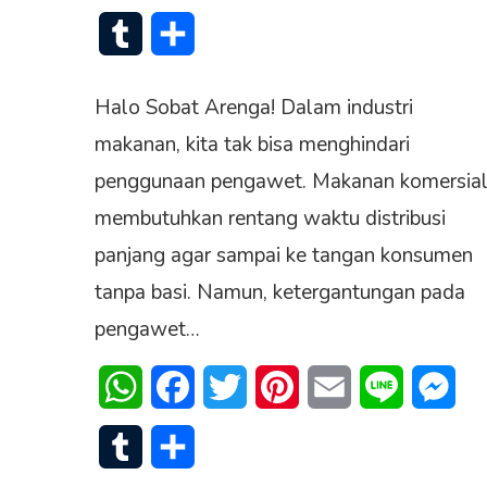
Tumblr
Share
Halo Sobat Arenga! Dalam industri
makanan, kita tak bisa menghindari
penggunaan pengawet. Makanan komersia
membutuhkan rentang waktu distribusi
panjang agar sampai ke tangan konsumen
tanpa basi. Namun, ketergantungan pada
pengawet…
WhatsApp
Facebook
Twitter
Pinterest
Email
Line
Mes
Tumblr
Share