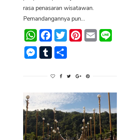
rasa penasaran wisatawan.
Pemandangannya pun…
WhatsApp
Facebook
Twitter
Pinterest
Email
Line
Messenger
Tumblr
Share