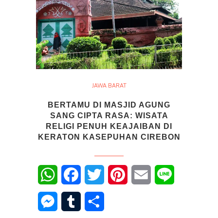
JAWA BARAT
BERTAMU DI MASJID AGUNG
SANG CIPTA RASA: WISATA
RELIGI PENUH KEAJAIBAN DI
KERATON KASEPUHAN CIREBON
WhatsApp
Facebook
Twitter
Pinterest
Email
Line
Messenger
Tumblr
Share