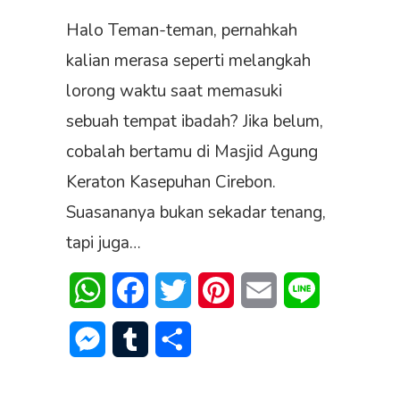
Halo Teman-teman, pernahkah
kalian merasa seperti melangkah
lorong waktu saat memasuki
sebuah tempat ibadah? Jika belum,
cobalah bertamu di Masjid Agung
Keraton Kasepuhan Cirebon.
Suasananya bukan sekadar tenang,
tapi juga…
WhatsApp
Facebook
Twitter
Pinterest
Email
Line
Messenger
Tumblr
Share