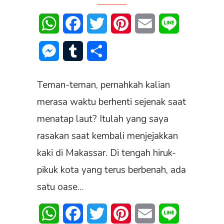
WhatsApp
Facebook
Twitter
Pinterest
Email
Line
Messenger
Tumblr
Share
Teman-teman, pernahkah kalian
merasa waktu berhenti sejenak saat
menatap laut? Itulah yang saya
rasakan saat kembali menjejakkan
kaki di Makassar. Di tengah hiruk-
pikuk kota yang terus berbenah, ada
satu oase…
WhatsApp
Facebook
Twitter
Pinterest
Email
Line