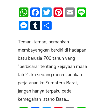
WhatsApp
Facebook
Twitter
Pinterest
Email
Line
Messenger
Tumblr
Share
Teman-teman, pernahkah
membayangkan berdiri di hadapan
batu berusia 700 tahun yang
“berbicara” tentang kejayaan masa
lalu? Jika sedang merencanakan
perjalanan ke Sumatera Barat,
jangan hanya terpaku pada
kemegahan Istano Basa…