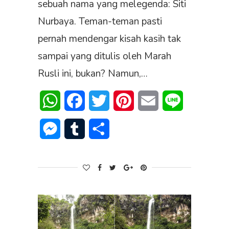
sebuah nama yang melegenda: Siti
Nurbaya. Teman-teman pasti
pernah mendengar kisah kasih tak
sampai yang ditulis oleh Marah
Rusli ini, bukan? Namun,…
WhatsApp
Facebook
Twitter
Pinterest
Email
Line
Messenger
Tumblr
Share