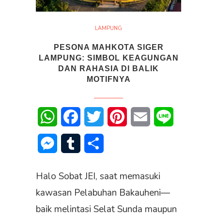
LAMPUNG
PESONA MAHKOTA SIGER
LAMPUNG: SIMBOL KEAGUNGAN
DAN RAHASIA DI BALIK
MOTIFNYA
WhatsApp
Facebook
Twitter
Pinterest
Email
Line
Messenger
Tumblr
Share
Halo Sobat JEI, saat memasuki
kawasan Pelabuhan Bakauheni—
baik melintasi Selat Sunda maupun