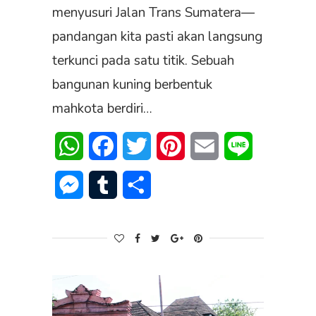
menyusuri Jalan Trans Sumatera—
pandangan kita pasti akan langsung
terkunci pada satu titik. Sebuah
bangunan kuning berbentuk
mahkota berdiri…
WhatsApp
Facebook
Twitter
Pinterest
Email
Line
Messenger
Tumblr
Share