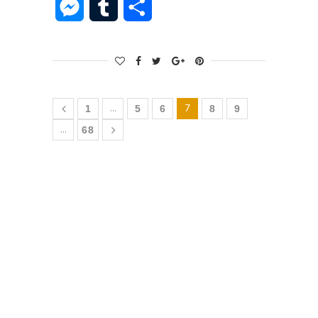
Messenger
Tumblr
Share
…
7
1
5
6
8
9
…
68