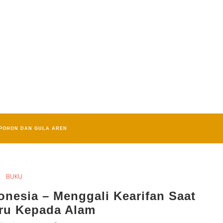
POHON DAN GULA AREN
BUKU
nesia – Menggali Kearifan Saat
uru Kepada Alam