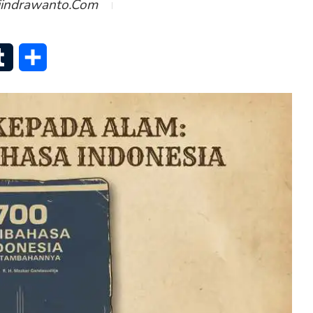
iindrawanto.com
senger
Tumblr
Share