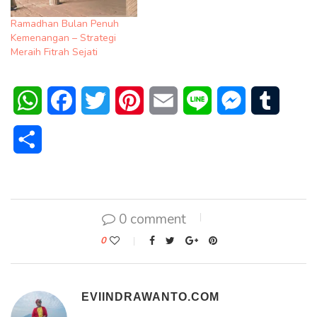
Ramadhan Bulan Penuh
Kemenangan – Strategi
Meraih Fitrah Sejati
WhatsApp
Facebook
Twitter
Pinterest
Email
Line
Messenger
Tumblr
Share
0 comment
0
EVIINDRAWANTO.COM