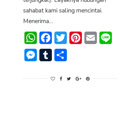
terjungkal). Layaknya hubungan
sahabat kami saling mencintai.
Menerima…
WhatsApp
Facebook
Twitter
Pinterest
Email
Line
Messenger
Tumblr
Share