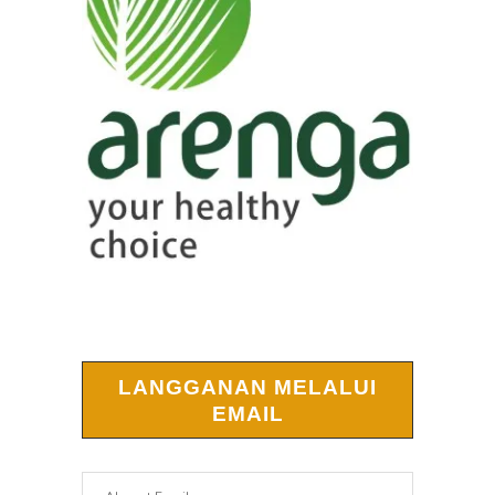
LANGGANAN MELALUI
EMAIL
Alamat