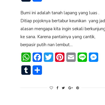
Bumi ini adalah tanah lapang yang luas .
Ditiap pojoknya bertabur keunikan yang jad
alasan mengapa kita ingin sekali berkunjun
ke sana. Karena pantainya yang cantik,
berpasir putih nan lembut…
WhatsApp
Facebook
Twitter
Pinterest
Email
Line
Mes
Tumblr
Share