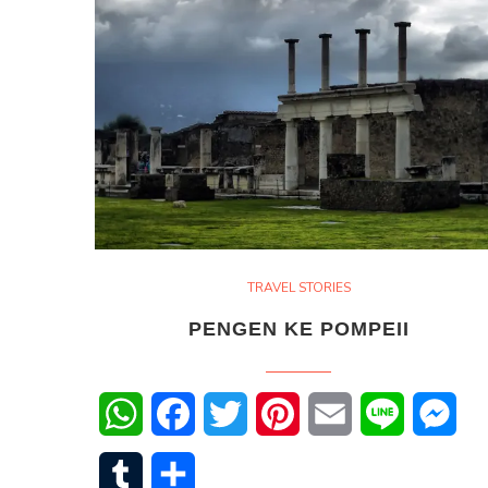
TRAVEL STORIES
PENGEN KE POMPEII
WhatsApp
Facebook
Twitter
Pinterest
Email
Line
Mes
Tumblr
Share