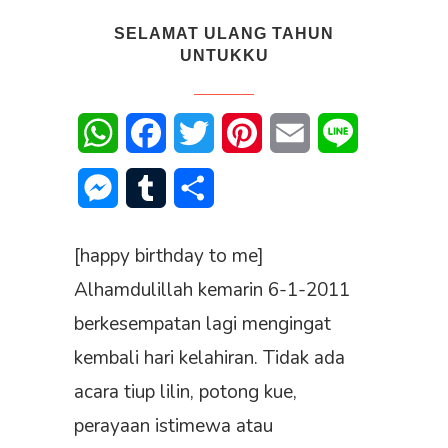
SELAMAT ULANG TAHUN
UNTUKKU
WhatsApp
Facebook
Twitter
Pinterest
Email
Line
Messenger
Tumblr
Share
[happy birthday to me]
Alhamdulillah kemarin 6-1-2011
berkesempatan lagi mengingat
kembali hari kelahiran. Tidak ada
acara tiup lilin, potong kue,
perayaan istimewa atau