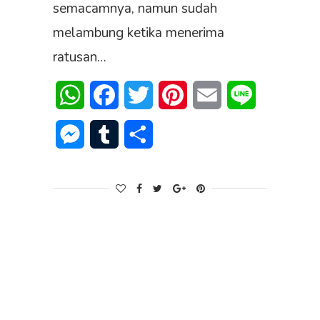
semacamnya, namun sudah
melambung ketika menerima
ratusan…
WhatsApp
Facebook
Twitter
Pinterest
Email
Line
Messenger
Tumblr
Share