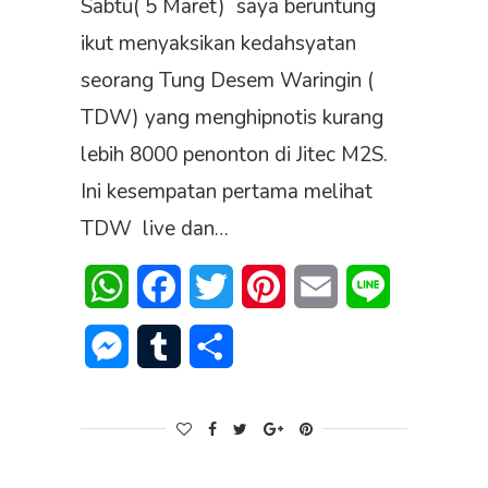
Sabtu( 5 Maret) saya beruntung
ikut menyaksikan kedahsyatan
seorang Tung Desem Waringin (
TDW) yang menghipnotis kurang
lebih 8000 penonton di Jitec M2S.
Ini kesempatan pertama melihat
TDW live dan…
WhatsApp
Facebook
Twitter
Pinterest
Email
Line
Messenger
Tumblr
Share