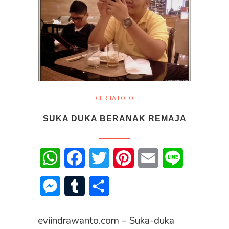
CERITA FOTO
SUKA DUKA BERANAK REMAJA
WhatsApp
Facebook
Twitter
Pinterest
Email
Line
Messenger
Tumblr
Share
eviindrawanto.com – Suka-duka