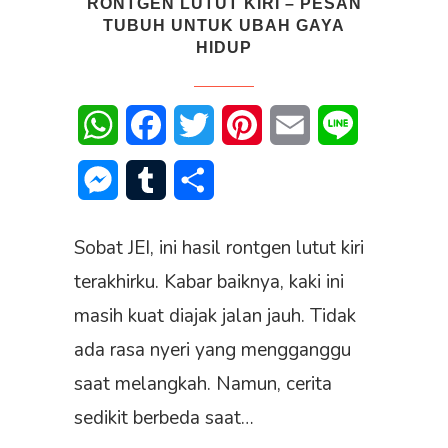
RONTGEN LUTUT KIRI – PESAN
TUBUH UNTUK UBAH GAYA
HIDUP
WhatsApp
Facebook
Twitter
Pinterest
Email
Line
Messenger
Tumblr
Share
Sobat JEI, ini hasil rontgen lutut kiri
terakhirku. Kabar baiknya, kaki ini
masih kuat diajak jalan jauh. Tidak
ada rasa nyeri yang mengganggu
saat melangkah. Namun, cerita
sedikit berbeda saat…