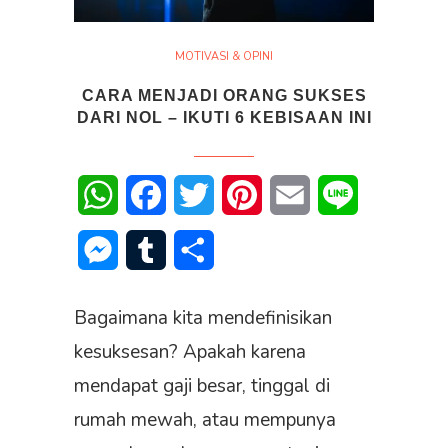
MOTIVASI & OPINI
CARA MENJADI ORANG SUKSES
DARI NOL – IKUTI 6 KEBISAAN INI
WhatsApp
Facebook
Twitter
Pinterest
Email
Line
Messenger
Tumblr
Share
Bagaimana kita mendefinisikan
kesuksesan? Apakah karena
mendapat gaji besar, tinggal di
rumah mewah, atau mempunya