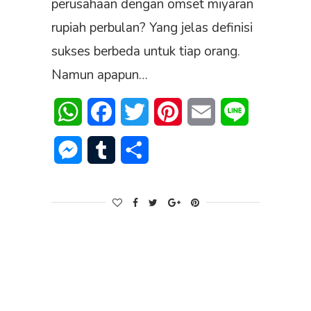
perusahaan dengan omset miyaran
rupiah perbulan? Yang jelas definisi
sukses berbeda untuk tiap orang.
Namun apapun…
WhatsApp
Facebook
Twitter
Pinterest
Email
Line
Messenger
Tumblr
Share