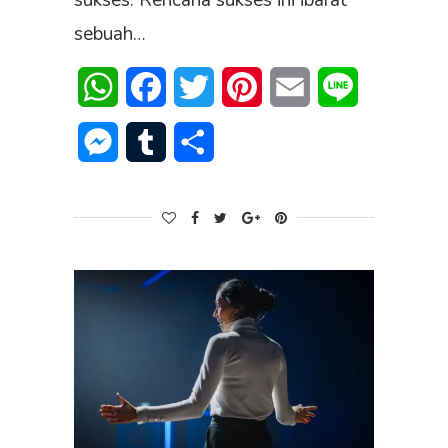
sukses. Rencana sukses ini ibarat
sebuah…
WhatsApp
Facebook
Twitter
Pinterest
Email
Line
Messenger
Tumblr
Share