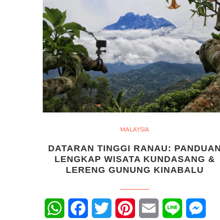
MALAYSIA
DATARAN TINGGI RANAU: PANDUA
LENGKAP WISATA KUNDASANG &
LERENG GUNUNG KINABALU
WhatsApp
Facebook
Twitter
Pinterest
Email
Line
Mes