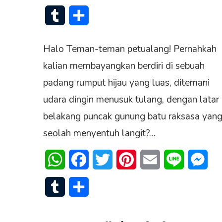
Tumblr
Share
Halo Teman-teman petualang! Pernahkah
kalian membayangkan berdiri di sebuah
padang rumput hijau yang luas, ditemani
udara dingin menusuk tulang, dengan latar
belakang puncak gunung batu raksasa yan
seolah menyentuh langit?…
WhatsApp
Facebook
Twitter
Pinterest
Email
Line
Mes
Tumblr
Share