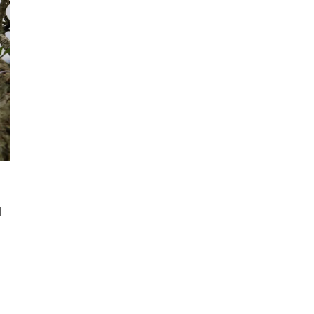
N
senger